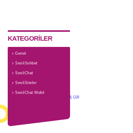
KATEGORİLER
Genel
SesliSohbet
SesliChat
SesliSiteler
SesliChat Mobil
PROFİL GÖR