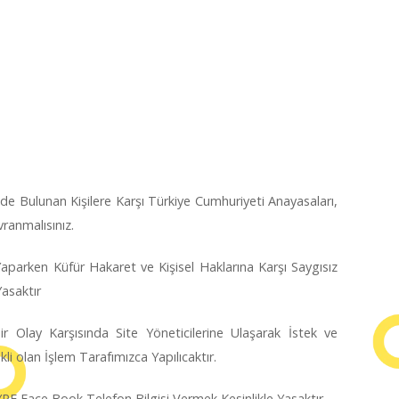
nde Bulunan Kişilere Karşı Türkiye Cumhuriyeti Anayasaları,
ranmalısınız.
parken Küfür Hakaret ve Kişisel Haklarına Karşı Saygısız
Yasaktır
r Olay Karşısında Site Yöneticilerine Ulaşarak İstek ve
kli olan İşlem Tarafımızca Yapılıcaktır.
YPE Face Book Telefon Bilgisi Vermek Kesinlikle Yasaktır.