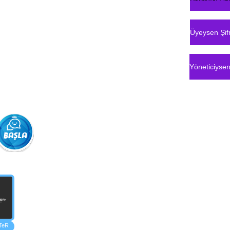
140
Kişi Online
TeR