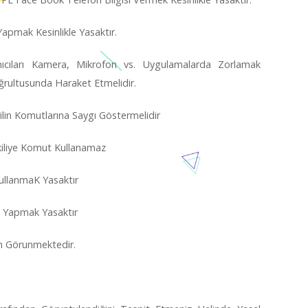
Yapmak Kesinlikle Yasaktır.
anıcıları Kamera, Mikrofon vs. Uygulamalarda Zorlamak
Doğrultusunda Haraket Etmelidir.
tkilin Komutlarına Saygı Göstermelidir
etkiliye Komut Kullanamaz
KullanmaK Yasaktır
ımı Yapmak Yasaktır
dan Görunmektedir.