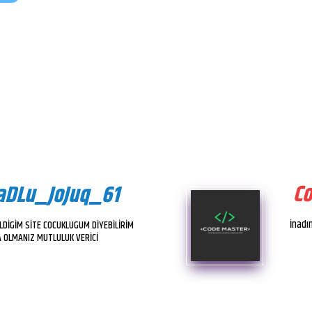
C
aDLu_JoJuq_61
İnadı
LDİGİM SİTE COCUKLUGUM DİYEBİLİRİM
 OLMANIZ MUTLULUK VERİCİ