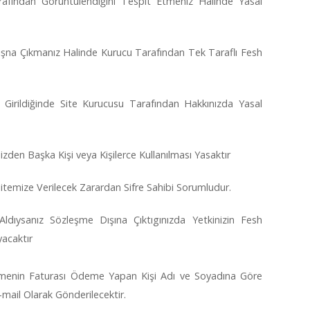
Tarafından Göruntulendiğini Tespit Etmeniz Halinde Yasal
 Dışna Çıkmanız Halinde Kurucu Tarafından Tek Taraflı Fesh
ne Girildiğinde Site Kurucusu Tarafından Hakkınızda Yasal
Sizden Başka Kişi veya Kişilerce Kullanılması Yasaktır
e Sitemize Verilecek Zarardan Sifre Sahibi Sorumludur.
 Aldıysanız Sözleşme Dışına Çıktıgınızda Yetkinizin Fesh
acaktır
menin Faturası Ödeme Yapan Kişi Adı ve Soyadına Göre
-mail Olarak Gönderilecektir.