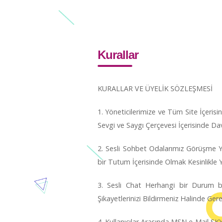
hakkımızda
Kurallar
KURALLAR VE ÜYELİK SÖZLEŞMESİ
1. Yöneticilerimize ve Tüm Site İçerisi
Sevgi ve Saygı Çerçevesi İçerisinde Dav
2. Sesli Sohbet Odalarımız Görüşme Ya
bir Tutum İçerisinde Olmak Kesinlikle 
3. Sesli Chat Herhangi bir Durum bi
Şikayetlerinizi Bildirmeniz Halinde Gere
4. Kullanıcılar Arasında MSN e-Mail SK